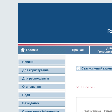
Го
Дія
Головна
Про нас
Головног
Новини
Статистичний кален
Для користувачів
Для респондентів
Оголошення
29.06.2026
Події
Бази даних
Статистична
Викор
Статистична інформація