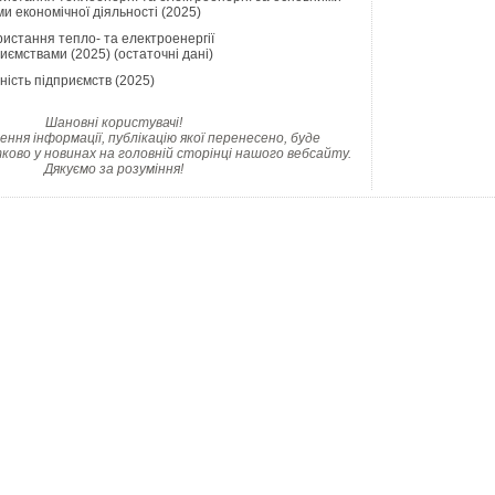
и економічної діяльності (2025)
истання тепло- та електроенергії
иємствами (2025) (остаточні дані)
ність підприємств (2025)
Шановні користувачі!
ння інформації, публікацію якої перенесено, буде
ково у новинах на головній сторінці нашого вебсайту.
Дякуємо за розуміння!