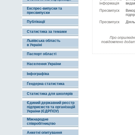
інформація
видам
Експрес-випуски та
Пресвипуск
Викор
пресвипуски
підпр
Публікації
Пресвипуск
Діяль
Статистика за темами
Про оприлюдне
Львівська область
повідомлено додат
в Україні
Паспорт області
Населення України
Інфографіка
Ґендерна статистика
Статистика для школярів
Єдиний державний реєстр
підприємств та організацій
України (ЄДРПОУ)
Міжнародне
співробітництво
Анкетні опитування