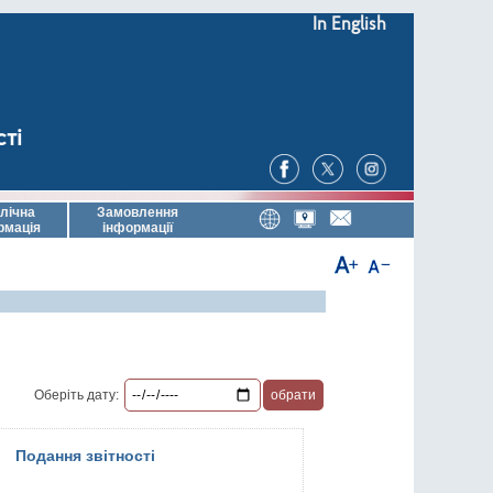
In English
сті
лічна
Замовлення
рмація
інформації
Оберіть дату:
Подання звітності