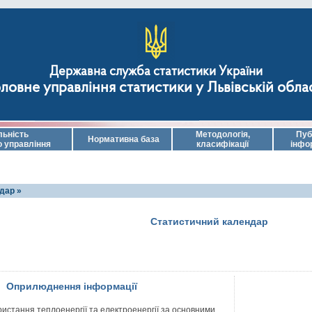
Державна служба статистики України
ловне управління статистики у Львівській обла
льність
Методологія,
Пуб
Нормативна база
о управління
класифікації
інфо
дар »
Статистичний календар
Оприлюднення інформації
истання теплоенергії та електроенергії за основними