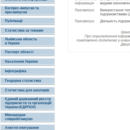
інформація
видами економічно
Експрес-випуски та
Пресвипуск
Використання теп
пресвипуски
підприємствами (2
Публікації
Пресвипуск
Діяльність підпри
Статистика за темами
Шанов
Про оприлюднення інформац
Львівська область
повідомлено додатково у новин
в Україні
Дякує
Паспорт області
Населення України
Інфографіка
Ґендерна статистика
Статистика для школярів
Єдиний державний реєстр
підприємств та організацій
України (ЄДРПОУ)
Міжнародне
співробітництво
Анкетні опитування