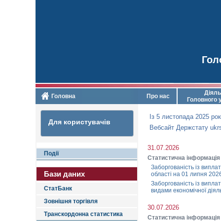
Гол
Діяль
Головна
Про нас
Головного 
Із 5 листопада 2025 р
Для користувачів
Вебсайт Держстату ukrs
31.07.2026
Події
Статистична інформація
Заборгованість із виплат
Бази даних
області на 01 липня 202
Заборгованість із виплат
СтатБанк
видами економічної діял
Зовнішня торгівля
30.07.2026
Транскордонна статистика
Статистична інформація