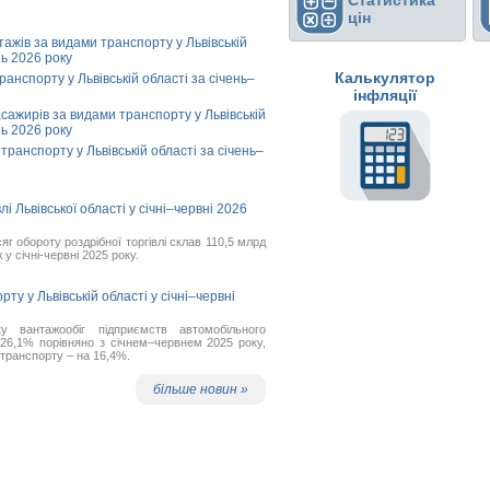
Статистика
цін
ажів за видами транспорту у Львівській
нь 2026 року
Калькулятор
анспорту у Львівській області за січень–
інфляції
асажирів за видами транспорту у Львівській
нь 2026 року
ранспорту у Львівській області за січень–
і Львівської області у січні–червні 2026
сяг обороту роздрібної торгівлі склав 110,5 млрд
 у січні-червні 2025 року.
ту у Львівській області у січні–червні
у вантажообіг підприємств автомобільного
26,1% порівняно з січнем–червнем 2025 року,
транспорту – на 16,4%.
більше новин »