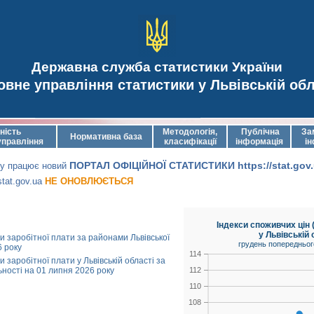
Державна служба статистики України
овне управління статистики у Львівській обл
ність
Методологія,
Публічна
За
Нормативна база
управління
класифікації
інформація
ін
ПОРТАЛ ОФІЦІЙНОЇ СТАТИСТИКИ https://stat.gov
оку працює новий
tat.gov.ua
НЕ ОНОВЛЮЄТЬСЯ
Індекси споживчих цін (
у Львівській 
и заробітної плати за районами Львівської
грудень попередньог
6 року
114
и заробітної плати у Львівській області за
112
ьності на 01 липня 2026 року
110
108