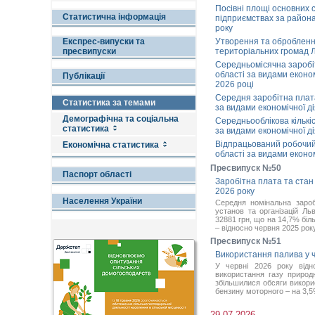
Посівні площі основних с
Статистична інформація
підприємствах за района
року
Експрес-випуски та
Утворення та обробленн
пресвипуски
територіальних громад Ль
Середньомісячна заробіт
області за видами економ
Публікації
2026 році
Середня заробітна плата
Статистика за темами
за видами економічної ді
Демографічна та соціальна
Середньооблікова кількіс
статистика
за видами економічної ді
Відпрацьований робочий 
Економічна статистика
області за видами економ
Пресвипуск №50
Паспорт області
Заробітна плата та стан ї
2026 року
Населення України
Середня номінальна зароб
установ та організацій Ль
32881 грн, що на 14,7% біл
– відносно червня 2025 року
Пресвипуск №51
Використання палива у ч
У червні 2026 року від
використання газу природ
збільшилися обсяги викори
бензину моторного – на 3,5
29.07.2026