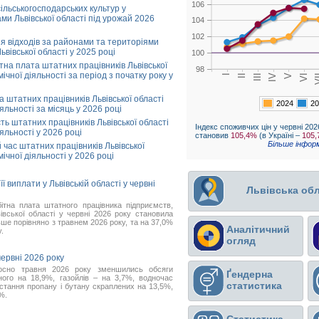
106
ільськогосподарських культур у
ми Львівської області під урожай 2026
104
102
я відходів за районами та територіями
вівської області у 2025 році
100
на плата штатних працівників Львівської
98
ічної діяльності за період з початку року у
 штатних працівників Львівської області
2024
20
яльності за місяць у 2026 році
ть штатних працівників Львівської області
Індекс споживчих цін у червні 202
яльності у 2026 році
становив
105,4%
(в Україні –
105
Більше інформ
час штатних працівників Львівської
ічної діяльності у 2026 році
ї виплати у Львівській області у червні
Львівська обл
ітна плата штатного працівника підприємств,
вівської області у червні 2026 року становила
ьше порівняно з травнем 2026 року, та на 37,0%
Аналітичний
.
огляд
ервні 2026 року
носно травня 2026 року зменшились обсяги
Ґендерна
ного на 18,9%, газойлів – на 3,7%, водночас
статистика
стання пропану і бутану скраплених на 13,5%,
%.