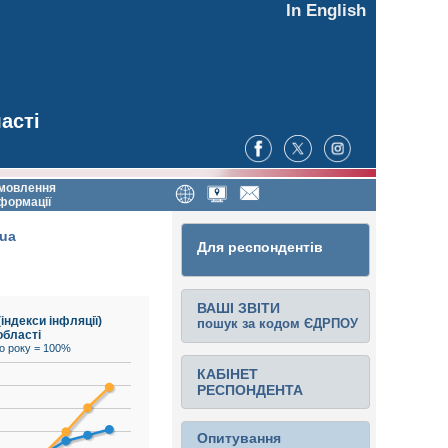
In English
асті
мовлення
формації
.ua
Для респондентів
ВАШІ ЗВІТИ
індекси інфляції)
пошук за кодом ЄДРПОУ
області
о року = 100%
КАБІНЕТ
РЕСПОНДЕНТА
Опитування