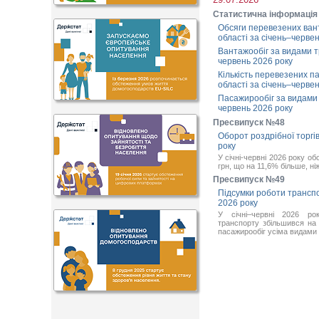
Статистична інформація
Обсяги перевезених вант
області за січень–черве
Вантажообіг за видами тр
червень 2026 року
Кількість перевезених п
області за січень–черве
Пасажирообіг за видами т
червень 2026 року
Пресвипуск №48
Оборот роздрібної торгівл
року
У січні-червні 2026 року об
грн, що на 11,6% більше, ніж
Пресвипуск №49
Підсумки роботи транспор
2026 року
У січні–червні 2026 рок
транспорту збільшився на 
пасажирообіг усіма видами 