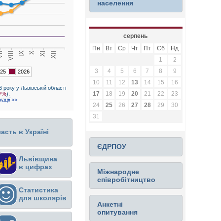
населення
серпень
Пн
Вт
Ср
Чт
Пт
Сб
Нд
1
2
3
4
5
6
7
8
9
25
2026
10
11
12
13
14
15
16
6 року у Львівській області
17
18
19
20
21
22
23
,7%
).
ації >>
24
25
26
27
28
29
30
31
асть в Україні
ЄДРПОУ
Львівщина
в цифрах
Міжнародне
співробітництво
Статистика
для школярів
Анкетні
опитування