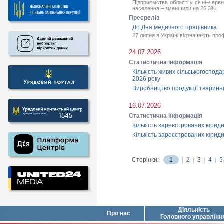
Підприємства області у січні–черв
населення – зменшили на 25,3%.
Пресреліз
До Дня медичного працівника
27 липня в Україні відзначають про
24.07.2026
Статистична інформація
Кількість живих сільськогоспода
2026 року
Виробництво продукції тваринни
16.07.2026
Статистична інформація
Кількість зареєстрованих юрид
Кількість зареєстрованих юриди
Сторінки:
1
|
2
3
4
5
|
|
|
Діяльність
Про нас
Головного управлінн