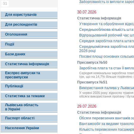
Заборгованість із виплати зароб
31
30.07.2026
Для користувачів
Статистична інформація
Утворення та оброблення відход
Для респондентів
Середньооблікова кількість штат
Оголошення
Відпрацьований робочий час шта
Середня заробітна плата штатних
Події
Середньомісячна заробітна плата
2026 році
Бази даних
Посівні площі основних сільськ
Пресвипуск №50
Статистична інформація
Заробітна плата та стан її випла
Експрес-випуски та
Середня номінальна заробітна плата
грн, що на 14,7% більше порівняно 
пресвипуски
Пресвипуск №51
Публікації
Використання палива у Львівські
У червні 2026 року відносно травн
Статистика за темами
обсяги використання пропану і бут
Львівська область
29.07.2026
в Україні
Статистична інформація
Паспорт області
Обсяги перевезених вантажів за
Вантажообіг за видами транспорт
Населення України
Кількість перевезених пасажирів