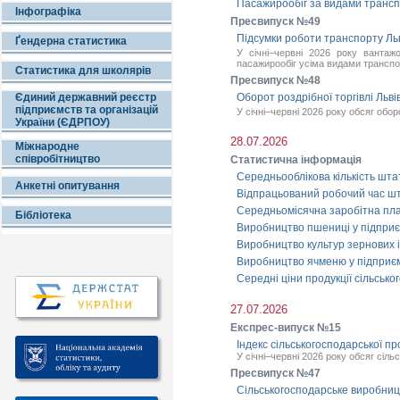
Пасажирообіг за видами транспор
Інфографіка
Пресвипуск №49
Підсумки роботи транспорту Льві
Ґендерна статистика
У січні–червні 2026 року вантаж
пасажирообіг усіма видами транспо
Статистика для школярів
Пресвипуск №48
Єдиний державний реєстр
Оборот роздрібної торгівлі Львів
підприємств та організацій
У січні–червні 2026 року обсяг оборо
України (ЄДРПОУ)
28.07.2026
Міжнародне
співробітництво
Статистична інформація
Середньооблікова кількість штат
Анкетні опитування
Відпрацьований робочий час шта
Середньомісячна заробітна плат
Бібліотека
Виробництво пшениці у підприєм
Виробництво культур зернових і
Виробництво ячменю у підприємс
Середні ціни продукції сільсько
27.07.2026
Експрес-випуск №15
Індекс сільськогосподарської про
У січні–червні 2026 року обсяг сіл
Пресвипуск №47
Сільськогосподарське виробництв