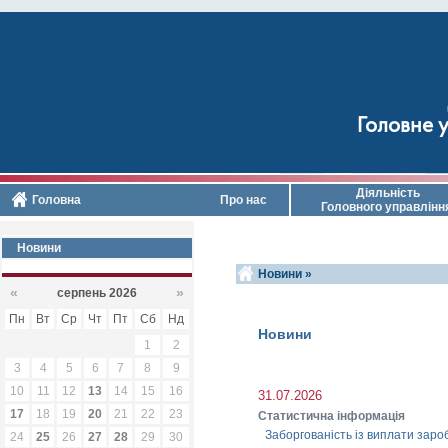
Головне у
Діяльність
Головна
Про нас
Головного управлінн
Новини
Новини »
«
»
серпень 2026
Пн
Вт
Ср
Чт
Пт
Сб
Нд
Новини
1
2
3
4
5
6
7
8
9
10
11
12
13
14
15
16
31.07.2026
17
18
19
20
21
22
23
Статистична інформація
Заборгованість із виплати зароб
24
25
26
27
28
29
30