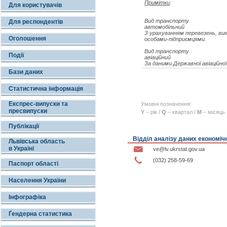
Примітки
:
Для користувачів
Вид транспорту
Для респондентів
автомобільний
З урахуванням перевезень, вик
Оголошення
особами-підприємцями.
Вид транспорту
Події
авіаційний
За даними Державної авіаційної
Бази даних
Статистична інформація
Експрес-випуски та
Умовні позначення:
пресвипуски
Y
– рік /
Q
– квартал /
M
– місяць
Публікації
Відділ аналізу даних економіч
Львівська область
в Україні
ve@lv.ukrstat.gov.ua
(032) 258-59-69
Паспорт області
Населення України
Інфографіка
Ґендерна статистика