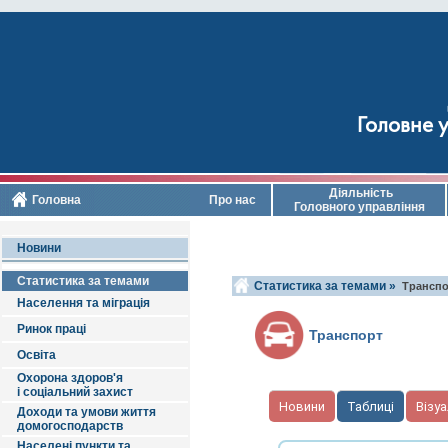
Головне у
Діяльність
Головна
Про нас
Головного управління
Новини
Статистика за темами
Статистика за темами »
Транспо
Населення та міграція
Ринок праці
Транспорт
Освіта
Охорона здоров'я
і соціальний захист
Новини
Таблиці
Візуа
Доходи та умови життя
домогосподарств
Населені пункти та