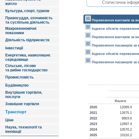
житло
Культура, спорт, туризм
Правосуддя, злочинність
Перевезення вантажів за в
та суспільна діяльність
Макроекономічні
Індекси обсягів перевезени
показники
Перевезення вантажів за в
Діяльність підприємств
Перевезення пасажирів за 
Інвестиції
Індекси обсягів перевезени
Енергетика, навколишнє
середовище
Перевезення пасажирів за 
Сільське, лісове
та рибне господарство
Промисловість
Будівництво
Внутрішня торгівля,
послуги
Усього
Зовнішня торгівля
2020
12089.4
Транспорт
2021
12675.1
2022
9803.6
Ціни
2023
12897.4
Наука, технології та
2024
10570.2
інновації
2025
10110.2