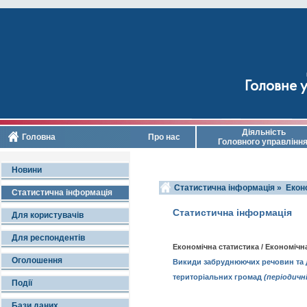
Головне у
Діяльність
Головна
Про нас
Головного управлінн
Новини
Статистична інформація »
Екон
Статистична інформація
Статистична інформація
Для користувачів
Для респондентів
Економічна статистика / Економічн
Оголошення
Викиди забруднюючих речовин та д
територіальних громад
(періодичн
Події
Бази даних