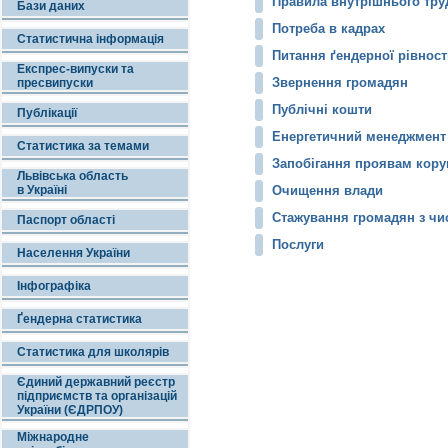
Правила внутрішнього труд
Бази даних
Потреба в кадрах
Статистична інформація
Питання ґендерної рівност
Експрес-випуски та
Звернення громадян
пресвипуски
Публічні кошти
Публікації
Енергетичний менеджмент
Статистика за темами
Запобігання проявам кору
Львівська область
в Україні
Очищення влади
Cтажування громадян з чис
Паспорт області
Послуги
Населення України
Інфографіка
Ґендерна статистика
Статистика для школярів
Єдиний державний реєстр
підприємств та організацій
України (ЄДРПОУ)
Міжнародне