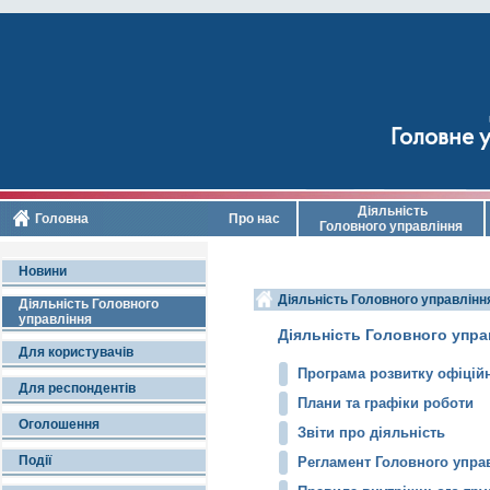
Головне у
Діяльність
Головна
Про нас
Головного управління
Новини
Діяльність Головного управлінн
Діяльність Головного
управління
Діяльність Головного упра
Для користувачів
Програма розвитку офіційн
Для респондентів
Плани та графіки роботи
Оголошення
Звіти про діяльність
Події
Регламент Головного управ