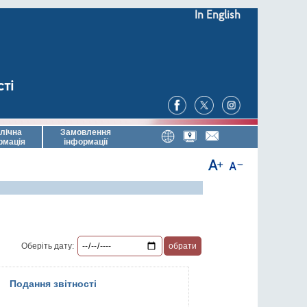
In English
сті
лічна
Замовлення
рмація
інформації
Оберіть дату:
Подання звітності