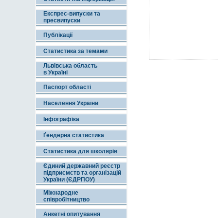
Експрес-випуски та
пресвипуски
Публікації
Статистика за темами
Львівська область
в Україні
Паспорт області
Населення України
Інфографіка
Ґендерна статистика
Статистика для школярів
Єдиний державний реєстр
підприємств та організацій
України (ЄДРПОУ)
Міжнародне
співробітництво
Анкетні опитування