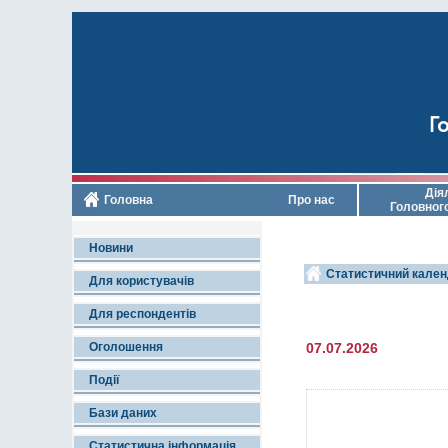
Го
Дія
Головна
Про нас
Головног
Новини
Статистичний кален
Для користувачів
Для респондентів
Оголошення
07.07.2026
Події
Бази даних
Статистична інформація