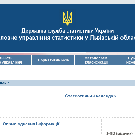
Державна служба статистики України
ловне управління статистики у Львівській обла
льність
Методологія,
Пуб
Нормативна база
о управління
класифікації
інфо
дар »
Статистичний календар
Оприлюднення інформації
1-ПВ (місячна)