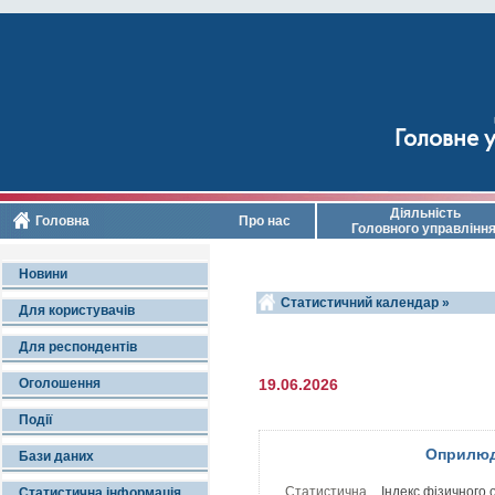
Головне у
Діяльність
Головна
Про нас
Головного управлінн
Новини
Статистичний календар »
Для користувачів
Для респондентів
Оголошення
19.06.2026
Події
Оприлюд
Бази даних
Статистична
Індекс фізичного
Статистична інформація