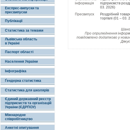
інформація
підприємств роздр
03. 2026)
Експрес-випуски та
пресвипуски
Пресвипуск
Роздрібний товар
торгівлі (01 – 03. 
Публікації
Шанов
Статистика за темами
Про оприлюднення інформац
повідомлено додатково у новин
Львівська область
Дякує
в Україні
Паспорт області
Населення України
Інфографіка
Ґендерна статистика
Статистика для школярів
Єдиний державний реєстр
підприємств та організацій
України (ЄДРПОУ)
Міжнародне
співробітництво
Анкетні опитування