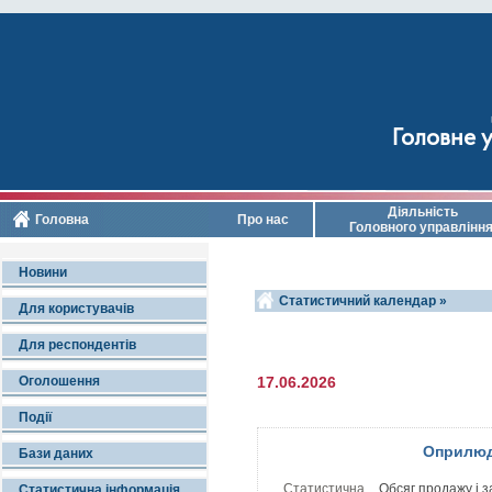
Головне у
Діяльність
Головна
Про нас
Головного управлінн
Новини
Статистичний календар »
Для користувачів
Для респондентів
Оголошення
17.06.2026
Події
Оприлюд
Бази даних
Статистична
Обсяг продажу і з
Статистична інформація