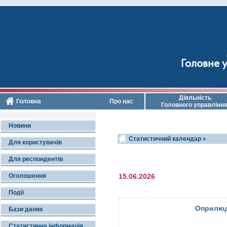
Головне у
Діяльність
Головна
Про нас
Головного управлінн
Новини
Статистичний календар »
Для користувачів
Для респондентів
Оголошення
15.06.2026
Події
Оприлюд
Бази даних
Статистична інформація