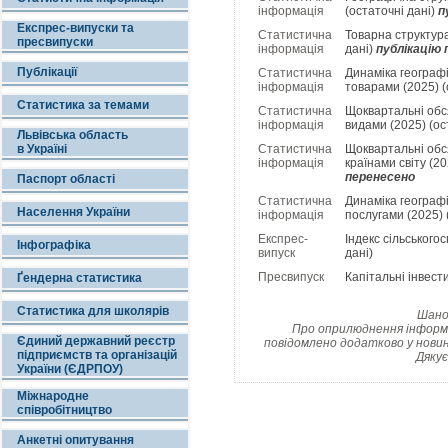
інформація
(остаточні дані)
п
Експрес-випуски та
Статистична
Товарна структура
пресвипуски
інформація
дані)
публікацію
Публікації
Статистична
Динаміка географі
інформація
товарами (2025) (
Статистика за темами
Статистична
Щоквартальні обся
інформація
видами (2025) (ос
Львівська область
в Україні
Статистична
Щоквартальні обся
інформація
країнами світу (20
перенесено
Паспорт області
Статистична
Динаміка географі
Населення України
інформація
послугами (2025) 
Експрес-
Індекс сільськогос
Інфографіка
випуск
дані)
Пресвипуск
Капітальні інвести
Ґендерна статистика
Статистика для школярів
Шанов
Про оприлюднення інформац
Єдиний державний реєстр
повідомлено додатково у новин
підприємств та організацій
Дякує
України (ЄДРПОУ)
Міжнародне
співробітництво
Анкетні опитування