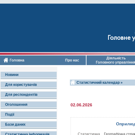
Головне у
Діяльність
Головна
Про нас
Головного управлінн
Новини
Статистичний календар »
Для користувачів
Для респондентів
Оголошення
02.06.2026
Події
Оприлюд
Бази даних
Статистична
Географiчна струк
Статистична інформація