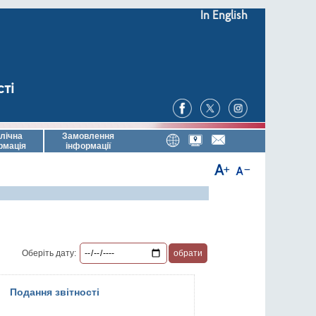
In English
сті
лічна
Замовлення
рмація
інформації
Оберіть дату:
Подання звітності