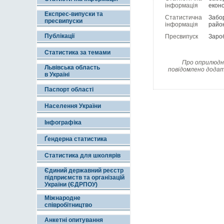
інформація
еконо
Експрес-випуски та
Статистична
Забор
пресвипуски
інформація
район
Публікації
Пресвипуск
Зароб
Статистика за темами
Про оприлюдне
Львівська область
повідомлено додат
в Україні
Паспорт області
Населення України
Інфографіка
Ґендерна статистика
Статистика для школярів
Єдиний державний реєстр
підприємств та організацій
України (ЄДРПОУ)
Міжнародне
співробітництво
Анкетні опитування