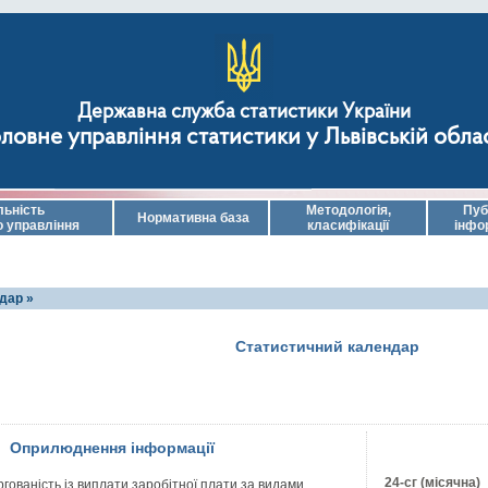
Державна служба статистики України
ловне управління статистики у Львівській обла
льність
Методологія,
Пуб
Нормативна база
о управління
класифікації
інфо
дар »
Статистичний календар
Оприлюднення інформації
24-сг (місячна)
гованість із виплати заробітної плати за видами