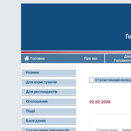
Го
Дія
Головна
Про нас
Головног
Новини
Статистичний кален
Для користувачів
Для респондентів
Оголошення
02.02.2026
Події
Бази даних
Статистична
Забор
Статистична інформація