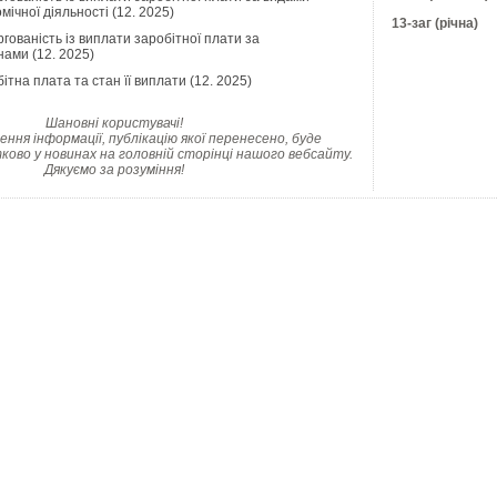
мічної діяльності (12. 2025)
13-заг (річна)
гованість із виплати заробітної плати за
ами (12. 2025)
ітна плата та стан її виплати (12. 2025)
Шановні користувачі!
ння інформації, публікацію якої перенесено, буде
ково у новинах на головній сторінці нашого вебсайту.
Дякуємо за розуміння!