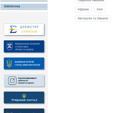
Пiвденна Америка
Бібліотека
Африка
Азiя
Австралія та Океанiя