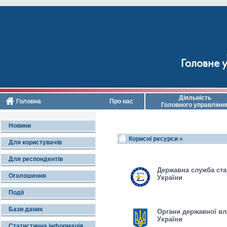
Головне у
Діяльність
Головна
Про нас
Головного управлінн
Новини
Корисні ресурси
»
Для користувачів
Для респондентів
Державна служба ста
Оголошення
України
Події
Бази даних
Органи державної в
України
Статистична інформація