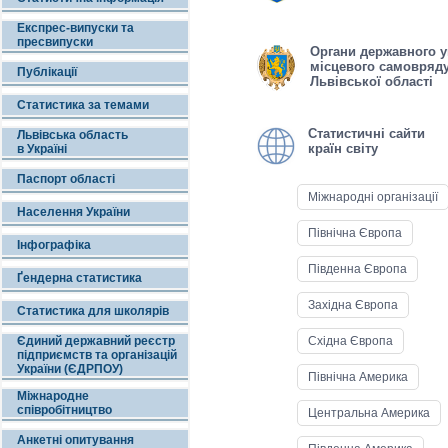
Експрес-випуски та
пресвипуски
Органи державного у
місцевого самовряд
Публікації
Львівської області
Статистика за темами
Статистичні сайти
Львівська область
країн світу
в Україні
Паспорт області
Мiжнароднi організації
Населення України
Пiвнiчна Європа
Інфографіка
Пiвденна Європа
Ґендерна статистика
Захiдна Європа
Статистика для школярів
Єдиний державний реєстр
Схiдна Європа
підприємств та організацій
України (ЄДРПОУ)
Пiвнiчна Америка
Міжнародне
співробітництво
Центральна Америка
Анкетні опитування