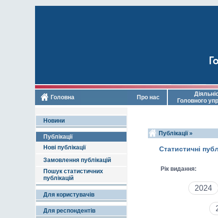
Го
Діяльні
Головна
Про нас
Головного уп
Новини
Публікації »
Публікації
Нові публікації
Статистичні публ
Замовлення публікацій
Рік видання:
Пошук статистичних
публікацій
2024
Для користувачів
Для респондентів