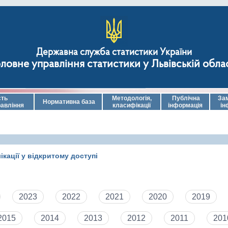
Державна служба статистики України
ловне управління статистики у Львівській обла
сть
Методологія,
Публічна
За
Нормативна база
равління
класифікації
інформація
ін
ікації у відкритому доступі
2023
2022
2021
2020
2019
2015
2014
2013
2012
2011
201