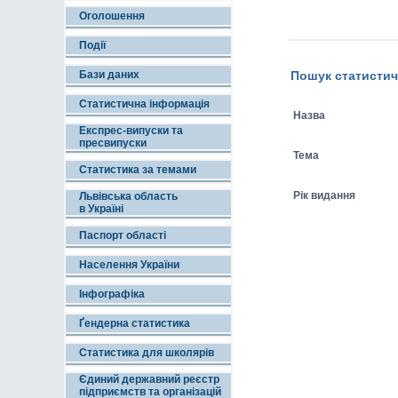
Оголошення
Події
Бази даних
Пошук статистич
Статистична інформація
Назва
Експрес-випуски та
пресвипуски
Тема
Статистика за темами
Рік видання
Львівська область
в Україні
Паспорт області
Населення України
Інфографіка
Ґендерна статистика
Статистика для школярів
Єдиний державний реєстр
підприємств та організацій