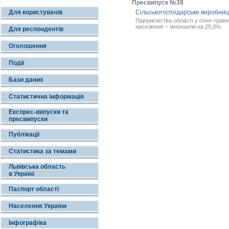
Пресвипуск №38
Для користувачів
Сільськогосподарське виробництв
Підприємства області у січні–трав
населення – зменшили на 25,0%.
Для респондентів
Оголошення
Події
Бази даних
Статистична інформація
Експрес-випуски та
пресвипуски
Публікації
Статистика за темами
Львівська область
в Україні
Паспорт області
Населення України
Інфографіка