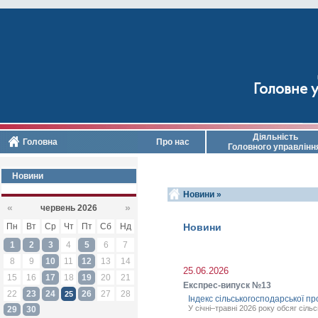
Головне у
Діяльність
Головна
Про нас
Головного управлінн
Новини
Новини »
«
»
червень 2026
Пн
Вт
Ср
Чт
Пт
Сб
Нд
Новини
1
2
3
4
5
6
7
8
9
10
11
12
13
14
25.06.2026
15
16
17
18
19
20
21
Експрес-випуск №13
22
23
24
26
27
28
25
Індекс сільськогосподарської про
У січні–травні 2026 року обсяг сіл
29
30