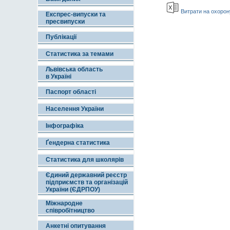
Витрати на охорону
Експрес-випуски та
пресвипуски
Публікації
Статистика за темами
Львівська область
в Україні
Паспорт області
Населення України
Інфографіка
Ґендерна статистика
Статистика для школярів
Єдиний державний реєстр
підприємств та організацій
України (ЄДРПОУ)
Міжнародне
співробітництво
Анкетні опитування