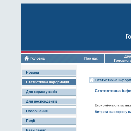
Го
Дія
Головна
Про нас
Головног
Новини
Статистична інформ
Статистична інформація
Статистична інф
Для користувачів
Для респондентів
Економічна статистика
Оголошення
Витрати на охорону 
Події
Бази даних