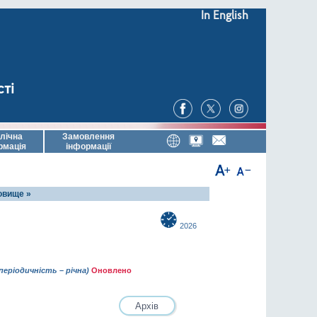
In English
сті
лічна
Замовлення
рмація
інформації
овище »
2026
періодичність – річна)
Оновлено