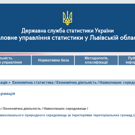
Державна служба статистики України
ловне управління статистики у Львівській обла
льність
Методологія,
Пуб
Нормативна база
о управління
класифікації
інфо
ація »
Економічна статистика / Економічна діяльність / Навколишнє серед
ормація
 / Економічна діяльність / Навколишнє середовище /
навколишнього природного середовища за територіями територіальних громад
(