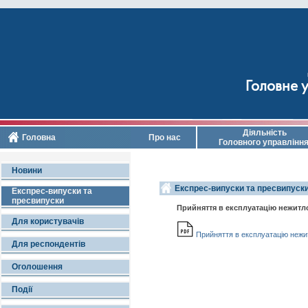
Головне у
Діяльність
Головна
Про нас
Головного управлінн
Новини
Експрес-випуски та пресвипуски
Експрес-випуски та
пресвипуски
Прийняття в експлуатацію нежитло
Для користувачів
Прийняття в експлуатацію нежитл
Для респондентів
Оголошення
Події