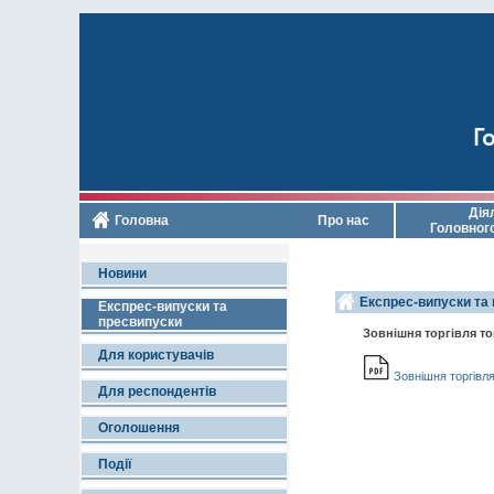
Го
Дія
Головна
Про нас
Головног
Новини
Експрес-випуски та
Експрес-випуски та
пресвипуски
Зовнішня торгівля то
Для користувачів
Зовнішня торгівля
Для респондентів
Оголошення
Події