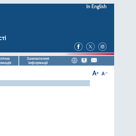
In English
сті
лічна
Замовлення
рмація
інформації