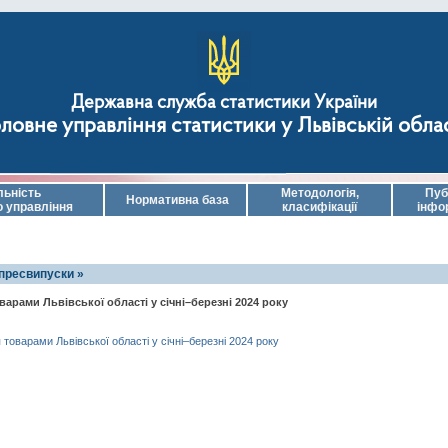
Державна служба статистики України
ловне управління статистики у Львівській обла
льність
Методологія,
Пуб
Нормативна база
о управління
класифікації
інфо
 пресвипуски »
варами Львівської області у січні–березні 2024 року
 товарами Львівської області у січні–березні 2024 року