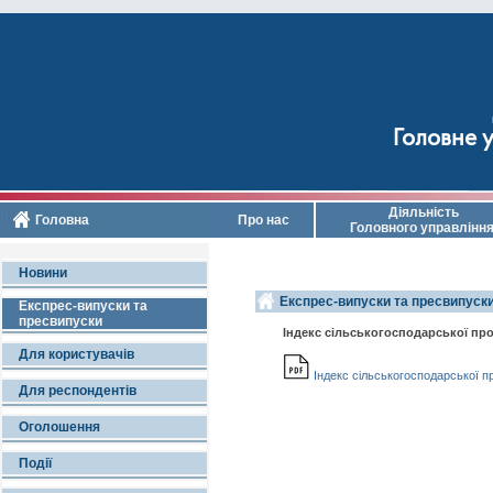
Головне у
Діяльність
Головна
Про нас
Головного управлінн
Новини
Експрес-випуски та пресвипуски
Експрес-випуски та
пресвипуски
Індекс сільськогосподарської прод
Для користувачів
Індекс сільськогосподарської про
Для респондентів
Оголошення
Події