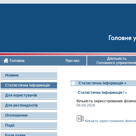
Головне у
Діяльність
Головна
Про нас
Головного управлінн
Новини
Cтатистична інформація »
Статистична інформація
Cтатистична інформація /
»
Для користувачів
Кількість зареєстрованих фізичн
Для респондентів
06.04.2026
Оголошення
Кількість зареєстрованих фізични
Події
Бази даних