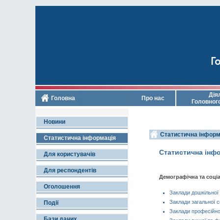
Го
Дія
Головна
Про нас
Головног
Новини
Статистична інформ
Статистична інформація
Статистична інф
Для користувачів
Для респондентів
Демографічна та соціа
Оголошення
Заклади дошкільної
Заклади загальної с
Події
Заклади професійної
Бази даних