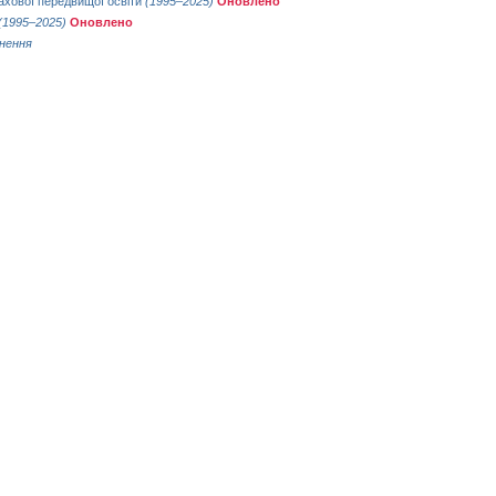
ахової передвищої освіти
(1995–2025)
Оновлено
(1995–2025)
Оновлено
снення