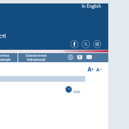
In English
сті
лічна
Замовлення
рмація
інформації
2026