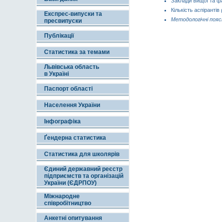
Заклади вищої та ф
Кількість аспірантів
Експрес-випуски та
Методологічні поя
пресвипуски
Публікації
Статистика за темами
Львівська область
в Україні
Паспорт області
Населення України
Інфографіка
Ґендерна статистика
Статистика для школярів
Єдиний державний реєстр
підприємств та організацій
України (ЄДРПОУ)
Міжнародне
співробітництво
Анкетні опитування