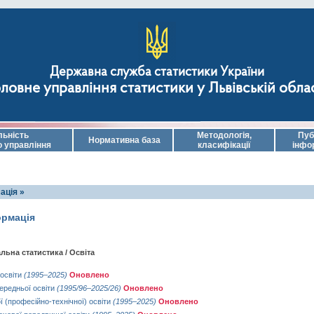
Державна служба статистики України
ловне управління статистики у Львівській обла
льність
Методологія,
Пуб
Нормативна база
о управління
класифікації
інфо
ація »
ормація
льна статистика / Освіта
 освіти
(1995–2025)
Оновлено
ередньої освіти
(1995/96–2025/26)
Оновлено
 (професійно-технічної) освіти
(1995–2025)
Оновлено