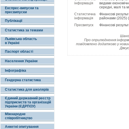
інформація
видами економічно
середні, малі та 
Експрес-випуски та
пресвипуски
Статистична
Фінансові резуль
інформація
районами (2025) (
Публікації
Пресвипуск
Фінансові результ
Статистика за темами
Шанов
Львівська область
Про оприлюднення інформац
в Україні
повідомлено додатково у новин
Дякує
Паспорт області
Населення України
Інфографіка
Ґендерна статистика
Статистика для школярів
Єдиний державний реєстр
підприємств та організацій
України (ЄДРПОУ)
Міжнародне
співробітництво
Анкетні опитування