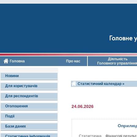
Головне у
Діяльність
Головна
Про нас
Головного управлінн
Новини
Статистичний календар »
Для користувачів
Для респондентів
Оголошення
24.06.2026
Події
Оприлюд
Бази даних
Статистична
Фінансові резуль
Статистична інформація