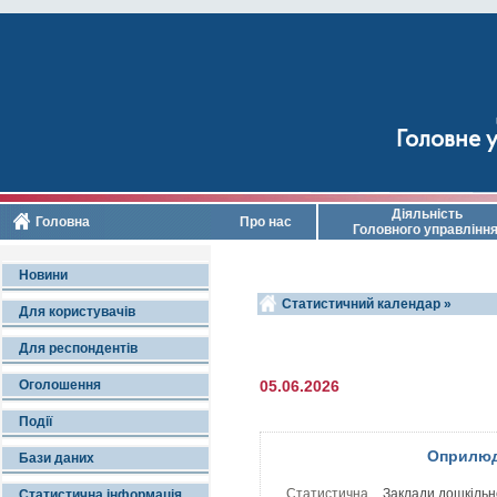
Головне у
Діяльність
Головна
Про нас
Головного управлінн
Новини
Статистичний календар »
Для користувачів
Для респондентів
Оголошення
05.06.2026
Події
Оприлюд
Бази даних
Статистична
Заклади дошкільно
Статистична інформація