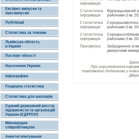
інформація
Експрес-випуски та
Статистична
Відпрацьований р
пресвипуски
інформація
районами (І кв. 20
Публікації
Статистична
Середньомісячна 
інформація
районами (І кв. 20
Статистика за темами
Статистична
Середньооблікова 
інформація
районами (І кв. 20
Львівська область
в Україні
Пресвипуск
Забруднення атм
джерелами викиді
Паспорт області
Шанов
Населення України
Про оприлюднення інформац
повідомлено додатково у новин
Дякує
Інфографіка
Ґендерна статистика
Статистика для школярів
Єдиний державний реєстр
підприємств та організацій
України (ЄДРПОУ)
Міжнародне
співробітництво
Анкетні опитування