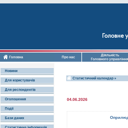
Головне у
Діяльність
Головна
Про нас
Головного управлінн
Новини
Статистичний календар »
Для користувачів
Для респондентів
Оголошення
04.06.2026
Події
Оприлюд
Бази даних
Статистична інформація